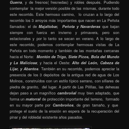
Guerra
, y de fresnos( fresnedas) y robles después. Pudiendo
contemplar la mejor versión posible de las mismas, durante todo
este recorrido. Este hermoso camino, lo cruzan a lo largo del
recorrido los 3 arroyos más importantes que nacen en La Peñota
llamados: el de
Majaltobar, Peñota y Navarderas
que bajan
siempre con fuerza en invierno y primavera, pero son
estacionales y por lo tanto se secan en verano. A lo largo de
este recorrido, podemos contemplar hermosas vistas de La
Peñota en todo momento y también de las montañas cercanas
hacia el Norte:
Montón de Trigo, Siete Picos, Bola del Mundo
y La Maliciosa
; y hacia el Oeste:
Alto del León, Cabeza de
Lijar, y Abantos
. También en su recorrido, podemos apreciar la
presencia de los 3 depósitos de la antigua red de agua de Los
Molinos, construídos con un estilo típico serrano, con sillares de
piedra de granito, del lugar. A partir de Las Pilillas, las dehesas
dejan paso a un magnífico
cambroñal
muy bien adaptado, que
forma un
matorral
de protección importante del terreno, formado
en su mayor parte por
Cambroños
, de gran tamaño, y que
protege el suelo de la erosión en espera de la recuperación del
pinar y del robledal existente años pasados.