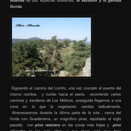
retamas
de dos especies diferentes:
el escobón y la genista
florida
.
Siguiendo el camino del Lomito, una vez cruzado el puente del
mismo nombre, y rumbo hacia el oeste, recorriendo varios
caminos y senderos de Los Molinos, enseguida llegamos a una
zona en la que la vegetación cambia radicalmente.
Atravesaremos durante la última parte de la ruta , cerca del
límite con Guadarrama, un magnífico pinar, repoblado el siglo
pasado, con
pino resinero
en las zonas más bajas y
pino
silvestre
en las más altas, y que ahora está muy bien