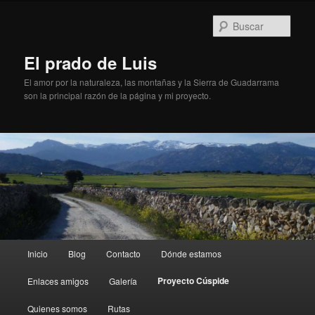
Busc
El prado de Luis
El amor por la naturaleza, las montañas y la Sierra de Guadarrama
son la principal razón de la página y mi proyecto.
Menú principal
Inicio
Blog
Contacto
Dónde estamos
Ir al contenido principal
Ir al contenido secundario
Proyecto Cúspide
Enlaces amigos
Galería
Quienes somos
Rutas