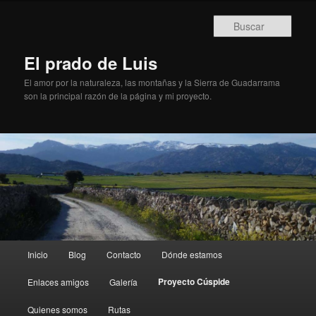
Busc
El prado de Luis
El amor por la naturaleza, las montañas y la Sierra de Guadarrama
son la principal razón de la página y mi proyecto.
Menú principal
Inicio
Blog
Contacto
Dónde estamos
Ir al contenido principal
Ir al contenido secundario
Proyecto Cúspide
Enlaces amigos
Galería
Quienes somos
Rutas