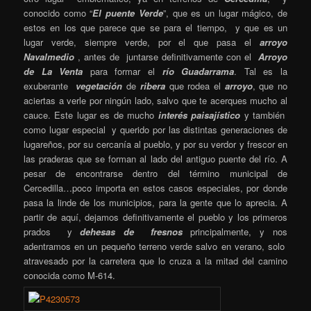
conocido como “
El puente Verde
”, que es un lugar mágico, de
estos en los que parece que se para el tiempo, y que es un
lugar verde, siempre verde, por el que pasa el
arroyo
Navalmedio
, antes de juntarse definitivamente con el
Arroyo
de La Venta
para formar el
río Guadarrama
. Tal es la
exuberante
vegetación
de
ribera
que rodea el
arroyo
, que no
aciertas a verle por ningún lado, salvo que te acerques mucho al
cauce. Este lugar es de mucho
interés paisajístico
y también
como lugar especial y querido por las distintas generaciones de
lugareños, por su cercanía al pueblo, y por su verdor y frescor en
las praderas que se forman al lado del antiguo puente del río. A
pesar de encontrarse dentro del término municipal de
Cercedilla…poco importa en estos casos especiales, por donde
pasa la linde de los municipios, para la gente que lo aprecia. A
partir de aquí, dejamos definitivamente el pueblo y los primeros
prados y
dehesas de fresnos
principalmente, y nos
adentramos en un pequeño terreno verde salvo en verano, solo
atravesado por la carretera que lo cruza a la mitad del camino
conocida como M-614.