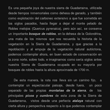
Es una pequeña joya de nuestra sierra de Guadarrama, utilizada
desde tiempos inmemoriales como dehesa de ganado, y también
como explotación del carboneo extensivo a que fue sometida en
los siglos pasados, hasta llegar a dejar el monte pelado de
Robles melojos (Quercus pyrenaica), pero aún así, se conserva
un importante
bosque de robles
, en la dehesa de la Golondrina,
una mata de los mismos que nos recuerda la historia de la
vegetación en la Sierra de Guadarrama, y que gracias a la
repoblación y al empuje de la vegetación natural autóctona,
podemos contemplar ahora, en buen estado de conservación en
la zona norte, sobre todo, e imaginarnos como sería siglos antes
nuestra Sierra de Guadarrama ocupada en su mayoría por
bosques de robles hasta la altura aproximada de 1700 m.
De esta manera, la ruta nos lleva sin un camino fijo, a
contemplar un espectacular paisaje, desde fuera, un poco
separado de las propias
montañas de la sierra
, de los
principales
picos y cumbres
de esta zona de la Sierra de
Guadarrama, vistos desde una perfecta
atalaya
natural con
cierta altura y perspectiva respecto a lo que podemos contemplar