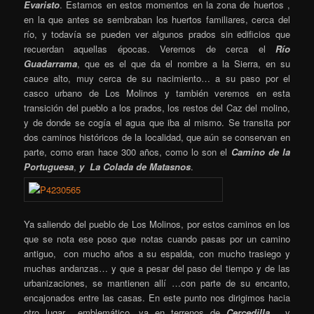
Evaristo
. Estamos en estos momentos en la zona de huertos ,
en la que antes se sembraban los huertos familiares, cerca del
río, y todavía se pueden ver algunos prados sin edificios que
recuerdan aquellas épocas. Veremos de cerca el
Río
Guadarrama
, que es el que da el nombre a la Sierra, en su
cauce alto, muy cerca de su nacimiento… a su paso por el
casco urbano de Los Molinos y también veremos en esta
transición del pueblo a los prados, los restos del Caz del molino,
y de donde se cogía el agua que iba al mismo. Se transita por
dos caminos históricos de la localidad, que aún se conservan en
parte, como eran hace 300 años, como lo son el
Camino de la
Portuguesa
,
y La Colada de Matasnos
.
Ya saliendo del pueblo de Los Molinos, por estos caminos en los
que se nota ese poso que notas cuando pasas por un camino
antiguo, con mucho años a su espalda, con mucho trasiego y
muchas andanzas… y que a pesar del paso del tiempo y de las
urbanizaciones, se mantienen allí …con parte de su encanto,
encajonados entre las casas. En este punto nos dirigimos hacia
otro lugar emblemático, ya en terrenos de
Cercedilla
, y