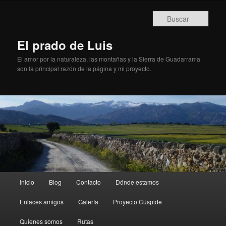
Busc
El prado de Luis
El amor por la naturaleza, las montañas y la Sierra de Guadarrama
son la principal razón de la página y mi proyecto.
Menú principal
Inicio
Blog
Contacto
Dónde estamos
Ir al contenido principal
Ir al contenido secundario
Enlaces amigos
Galería
Proyecto Cúspide
Quienes somos
Rutas