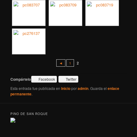
◄
1
2
Compártelo:
Facebook
Twitter
Esta entrada fue publicada en
Inicio
por
admin
. Guarda el
enlace
permanente
.
PINO DE SAN ROQUE